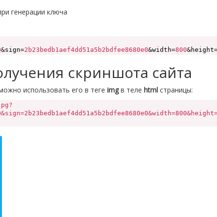
при генерации ключа
Q
&sign=
2b23bedb1aef4dd51a5b2bdfee8680e0
&width=
800
&height
олучения скриншота сайта
 можно использовать его в теге
img
в теле
html
страницы:
jpg?
Q&sign=2b23bedb1aef4dd51a5b2bdfee8680e0&width=800&height