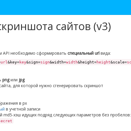
скриншота сайтов (v3)
ем API необходимо сформировать
специальный url
вида:
=
url
&key=
key
&sign=
sign
&width=
width
&height=
height
&scale=
s
ь
png
или
jpg
сайта, для которой нужно сгенерировать скриншот
ражения в px
ый
в учетной записи
ой md5-хэш идущих подряд следующих параметров без пробелов:
secret