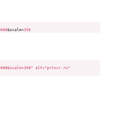
=
600
&scale=
350
=600&scale=350" alt="prtscr.ru"