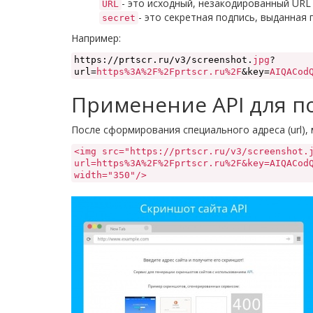
- это исходный, незакодированный URL
URL
- это секретная подпись, выданная 
secret
Например:
https://prtscr.ru/v3/screenshot.
jpg
?
url=
https%3A%2F%2Fprtscr.ru%2F
&key=
AIQACod
Применение API для п
После сформирования специального адреса (url),
<img src="https://prtscr.ru/v3/screenshot.
url=https%3A%2F%2Fprtscr.ru%2F&key=AIQACod
width="350"/>