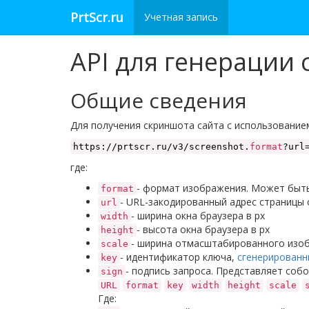
PrtScr.ru
Учетная запись
API для генерации 
Общие сведения
Для получения скриншота сайта с использовани
https://prtscr.ru/v3/screenshot.
format
?url
где:
- формат изображения. Может быт
format
- URL-закодированный адрес страницы 
url
- ширина окна браузера в px
width
- высота окна браузера в px
height
- ширина отмасштабированного изоб
scale
- идентификатор ключа,
сгенерированн
key
- подпись запроса. Представляет соб
sign
URL
format
key
width
height
scale
Где: