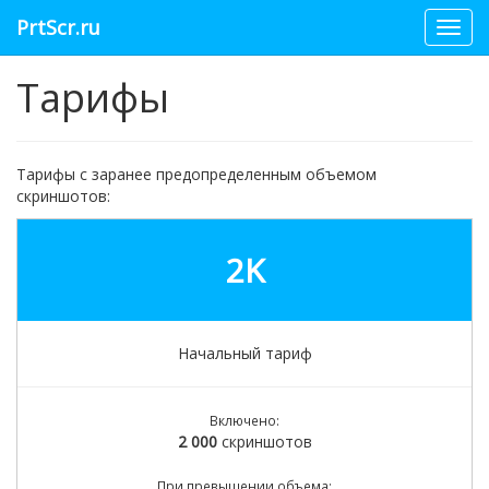
PrtScr.ru
Toggl
navig
Тарифы
Тарифы с заранее предопределенным объемом
скриншотов:
2K
Начальный тариф
Включено:
2 000
скриншотов
При превышении объема: